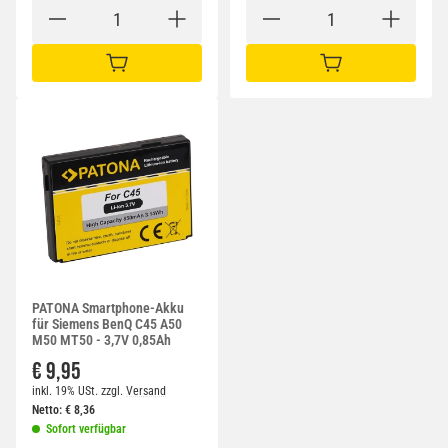
IN DEN WARENKORB
IN DEN WARENKORB
PATONA Smartphone-Akku
für Siemens BenQ C45 A50
M50 MT50 - 3,7V 0,85Ah
€ 9,95
inkl. 19% USt.
zzgl.
Versand
Netto:
€
8,36
Sofort verfügbar