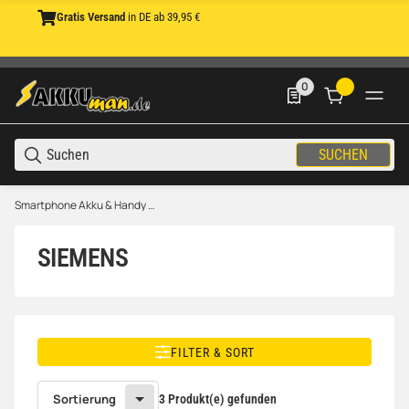
Gratis Versand
in DE ab 39,95 €
0
0 Produkte in der List
SUCHEN
Smartphone Akku & Handy Akku
SIEMENS
FILTER & SORT
Sortierung
3 Produkt(e) gefunden