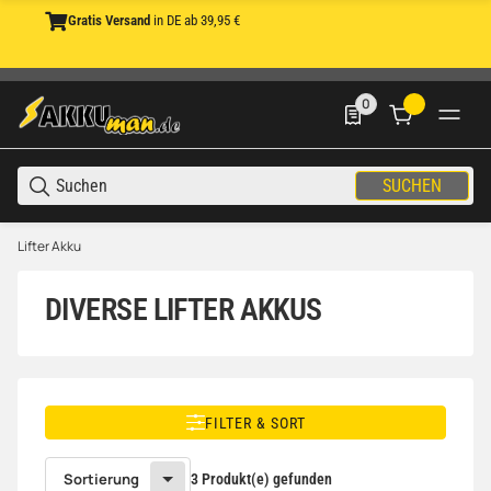
Gratis Versand
in DE ab 39,95 €
0
0 Produkte in der List
SUCHEN
Lifter Akku
DIVERSE LIFTER AKKUS
FILTER & SORT
Sortierung
3 Produkt(e) gefunden