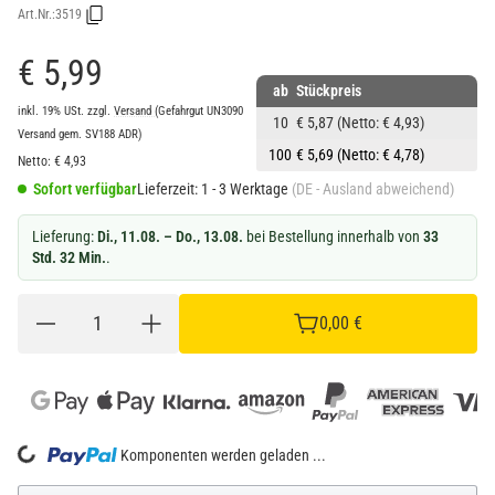
Art.Nr.:
3519
€ 5,99
ab
Stückpreis
inkl. 19% USt.
zzgl.
Versand
(Gefahrgut UN3090
10
€ 5,87
(Netto: € 4,93)
Versand gem. SV188 ADR)
100
€ 5,69
(Netto: € 4,78)
Netto:
€
4,93
Sofort verfügbar
Lieferzeit:
1 - 3 Werktage
(DE - Ausland abweichend)
Lieferung:
Di., 11.08. – Do., 13.08.
bei Bestellung innerhalb von
33
Std. 32 Min.
.
0,00 €
Loading...
Komponenten werden geladen ...