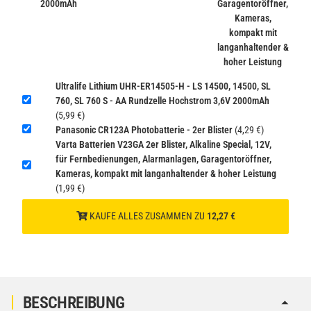
inkl. 19% USt. zzgl.
Versand
2000mAh
Garagentoröffner,
(Gefahrgut UN3480 Versand
Kameras,
1
gem. SV188 ADR)
kompakt mit
langanhaltender &
hoher Leistung
Ultralife Lithium UHR-ER14505-H - LS 14500, 14500, SL
760, SL 760 S - AA Rundzelle Hochstrom 3,6V 2000mAh
(5,99 €)
Panasonic CR123A Photobatterie - 2er Blister
(4,29 €)
Varta Batterien V23GA 2er Blister, Alkaline Special, 12V,
für Fernbedienungen, Alarmanlagen, Garagentoröffner,
Kameras, kompakt mit langanhaltender & hoher Leistung
(1,99 €)
KAUFE ALLES ZUSAMMEN ZU
12,27 €
BESCHREIBUNG