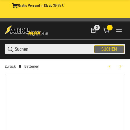
Gratis Versand
in DE ab 39,95 €
0
0 Produkte in der List
SUCHEN
Zurück
Batterien