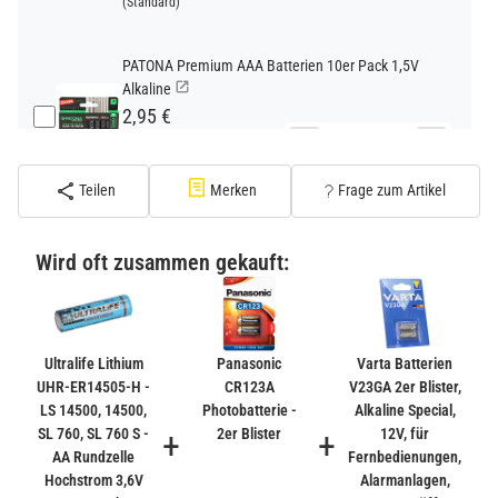
(Standard)
PATONA Premium AAA Batterien 10er Pack 1,5V
Alkaline
2,95 €
−
+
inkl. 19% USt. zzgl.
Versand
(Standard)
Teilen
Merken
Frage zum Artikel
PATONA Premium CR2032 Batterien 10er Pack 3V
Lithium
Wird oft zusammen gekauft:
2,99 €
inkl. 19% USt. zzgl.
Versand
−
+
(Gefahrgut UN3090 Versand
gem. SV188 ADR)
Ultralife Lithium
Panasonic
Varta Batterien
UHR-ER14505-H -
CR123A
V23GA 2er Blister,
LS 14500, 14500,
Photobatterie -
Alkaline Special,
Verbatim Cool'n'Go AirJet Handventilator 4000mAh
SL 760, SL 760 S -
+
2er Blister
+
12V, für
Grau Lila
AA Rundzelle
Fernbedienungen,
22,95 €
Hochstrom 3,6V
Alarmanlagen,
−
+