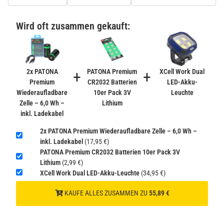
PATONA Premium CR2032 Batterien 10er Pack 3V
Lithium
Wird oft zusammen gekauft:
2,99 €
inkl. 19% USt. zzgl.
Versand
−
+
(Gefahrgut UN3090 Versand
gem. SV188 ADR)
2x PATONA
+
PATONA Premium
+
XCell Work Dual
Premium
CR2032 Batterien
LED-Akku-
Wiederaufladbare
10er Pack 3V
Leuchte
Verbatim Cool'n'Go AirJet Handventilator 4000mAh
Zelle – 6,0 Wh –
Lithium
Grau Lila
inkl. Ladekabel
22,95 €
−
+
2x PATONA Premium Wiederaufladbare Zelle – 6,0 Wh –
inkl. 19% USt. zzgl.
Versand
inkl. Ladekabel
(17,95 €)
(Gefahrgut UN3480 Versand
1
PATONA Premium CR2032 Batterien 10er Pack 3V
gem. SV188 ADR)
Lithium
(2,99 €)
XCell Work Dual LED-Akku-Leuchte
(34,95 €)
KAUFE ALLES ZUSAMMEN ZU
55,89 €