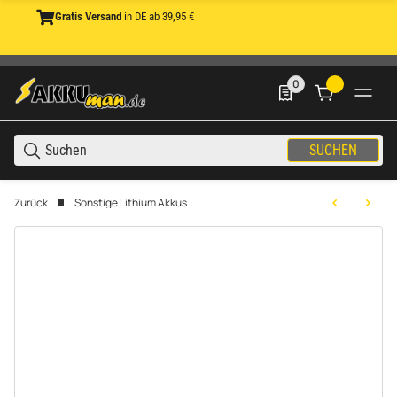
Gratis Versand
in DE ab 39,95 €
0
0 Produkte in der List
SUCHEN
Zurück
Sonstige Lithium Akkus