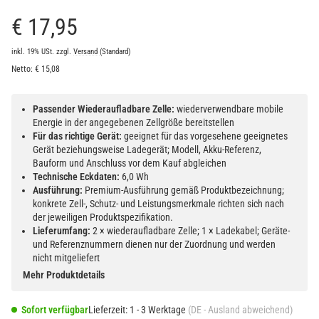
€ 17,95
inkl. 19% USt.
zzgl.
Versand
(Standard)
Netto:
€
15,08
Passender Wiederaufladbare Zelle:
wiederverwendbare mobile
Energie in der angegebenen Zellgröße bereitstellen
Für das richtige Gerät:
geeignet für das vorgesehene geeignetes
Gerät beziehungsweise Ladegerät; Modell, Akku-Referenz,
Bauform und Anschluss vor dem Kauf abgleichen
Technische Eckdaten:
6,0 Wh
Ausführung:
Premium-Ausführung gemäß Produktbezeichnung;
konkrete Zell-, Schutz- und Leistungsmerkmale richten sich nach
der jeweiligen Produktspezifikation.
Lieferumfang:
2 × wiederaufladbare Zelle; 1 × Ladekabel; Geräte-
und Referenznummern dienen nur der Zuordnung und werden
nicht mitgeliefert
Mehr Produktdetails
Sofort verfügbar
Lieferzeit:
1 - 3 Werktage
(DE - Ausland abweichend)