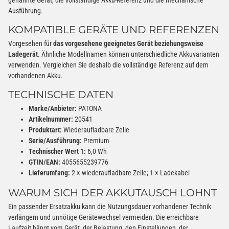
genannte Gerät, die vollständige Akku-Referenz und die mechanische
Ausführung.
KOMPATIBLE GERÄTE UND REFERENZEN
Vorgesehen für
das vorgesehene geeignetes Gerät beziehungsweise
Ladegerät
. Ähnliche Modellnamen können unterschiedliche Akkuvarianten
verwenden. Vergleichen Sie deshalb die vollständige Referenz auf dem
vorhandenen Akku.
TECHNISCHE DATEN
Marke/Anbieter:
PATONA
Artikelnummer:
20541
Produktart:
Wiederaufladbare Zelle
Serie/Ausführung:
Premium
Technischer Wert 1:
6,0 Wh
GTIN/EAN:
4055655239776
Lieferumfang:
2 × wiederaufladbare Zelle; 1 × Ladekabel
WARUM SICH DER AKKUTAUSCH LOHNT
Ein passender Ersatzakku kann die Nutzungsdauer vorhandener Technik
verlängern und unnötige Gerätewechsel vermeiden. Die erreichbare
Laufzeit hängt vom Gerät, der Belastung, den Einstellungen, der