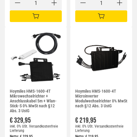
IN DEN WARENKORB
IN DEN WARENKORB
Hoymiles HMS-1600-4T
Hoymiles HMS-1600-4T
Mikrowechselrichter +
Microinverter
Anschlusskabel 5m + Wlan-
Modulwechselrichter 0% MwSt
Stick-S 0% MwSt nach §12
nach §12 Abs. 3 UstG
Abs. 3 UstG
€ 329,95
€ 219,95
inkl. 0% USt.
Versandkostenfreie
inkl. 0% USt.
Versandkostenfreie
Lieferung
Lieferung
Netto:
€
329,95
Netto:
€
219,95