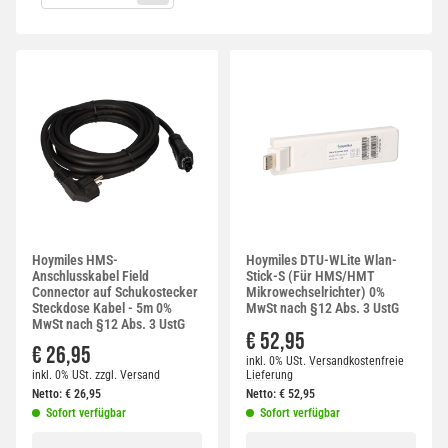
Hoymiles HMS-
Hoymiles DTU-WLite Wlan-
Anschlusskabel Field
Stick-S (Für HMS/HMT
Connector auf Schukostecker
Mikrowechselrichter) 0%
Steckdose Kabel - 5m 0%
MwSt nach §12 Abs. 3 UstG
MwSt nach §12 Abs. 3 UstG
€ 52,95
€ 26,95
inkl. 0% USt.
Versandkostenfreie
inkl. 0% USt.
zzgl.
Versand
Lieferung
Netto:
€
26,95
Netto:
€
52,95
Sofort verfügbar
Sofort verfügbar