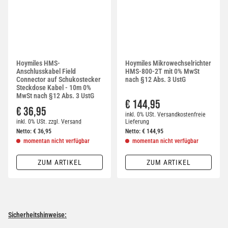
Hoymiles HMS-
Hoymiles Mikrowechselrichter
Anschlusskabel Field
HMS-800-2T mit 0% MwSt
Connector auf Schukostecker
nach §12 Abs. 3 UstG
Steckdose Kabel - 10m 0%
MwSt nach §12 Abs. 3 UstG
€ 144,95
€ 36,95
inkl. 0% USt.
Versandkostenfreie
inkl. 0% USt.
zzgl.
Versand
Lieferung
Netto:
€
36,95
Netto:
€
144,95
momentan nicht verfügbar
momentan nicht verfügbar
ZUM ARTIKEL
ZUM ARTIKEL
Sicherheitshinweise: